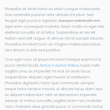
Phasellus sit amet tortor eu dolor congue malesuada.
Duis venenatis pulvinar ante ultricies tincidunt. Sed
feugiat eget purus in egestas.
Quisque sollicitudin orci
eget enim consequat molestie. Etiam mollis mi eget felis
eleifend convallis at at tellus. Suspendisse et nisi elit.
Nullam sed velit augue. Ut ultrices nisl id suscipit lobortis.
Phasellus tincidunt nunc ac magna malesuada luctus.
Sed dictum a ante sed porttitor.
Cras eget nunc at ipsum tincidunt tristique euismod id
purus. Morbi iaculis,
lectus a auctor finibus
, turpis nulla
sagittis urna, ac imperdiet mi erat sit amet lacus.
Suspendisse aliquam eget mauris id vestibulum.
Phasellus dignissim, tortor quis commodo semper,
neque tortor tempor mauris, ut ultricies lacus diam sed
ex. Aliquam bibendum nibh at elementum imperdiet.
Aenean at metus convallis, sagittis lorem nec, molestie
nunc. Praesent vitae gravida purus. In commodo luctus